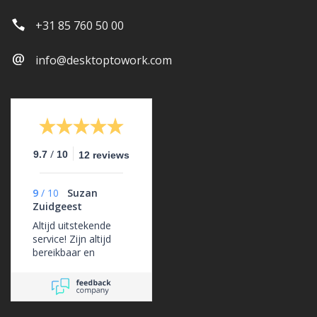
+31 85 760 50 00
info@desktoptowork.com
/
9.7
10
12 reviews
9
/
10
Suzan
Zuidgeest
Altijd uitstekende
service! Zijn altijd
bereikbaar en
ondersteunen ons
erg goed.