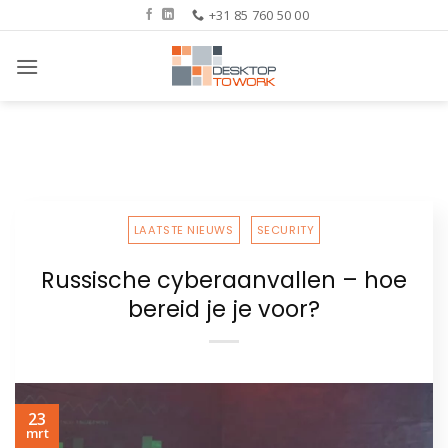
Ga
+31 85 760 50 00
naar
inhoud
LAATSTE NIEUWS
,
SECURITY
Russische cyberaanvallen – hoe
bereid je je voor?
23
mrt