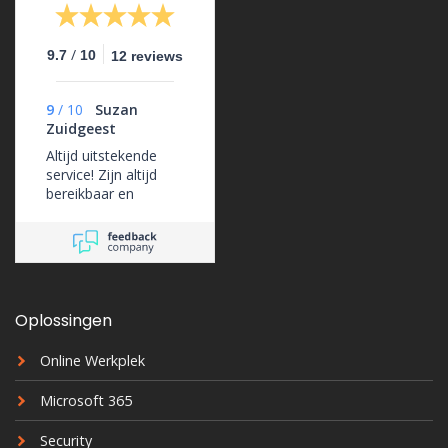
/
9.7
10
12 reviews
9
/
10
Suzan
Zuidgeest
Altijd uitstekende
service! Zijn altijd
bereikbaar en
ondersteunen ons
erg goed.
Oplossingen
Online Werkplek
Microsoft 365
Security