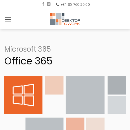
Ga
+31 85 760 50 00
naar
inhoud
Microsoft 365
Office 365