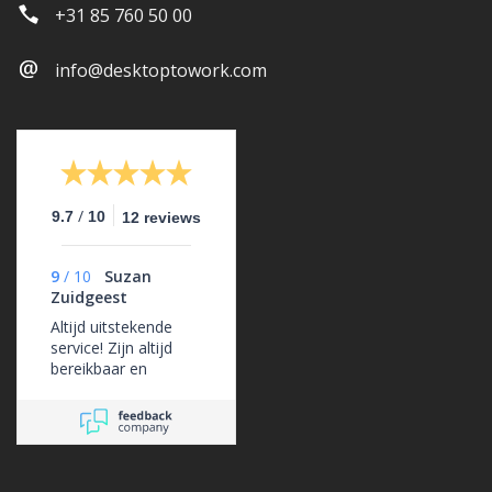
+31 85 760 50 00
info@desktoptowork.com
/
9.7
10
12 reviews
9
/
10
Suzan
Zuidgeest
Altijd uitstekende
service! Zijn altijd
bereikbaar en
ondersteunen ons
erg goed.