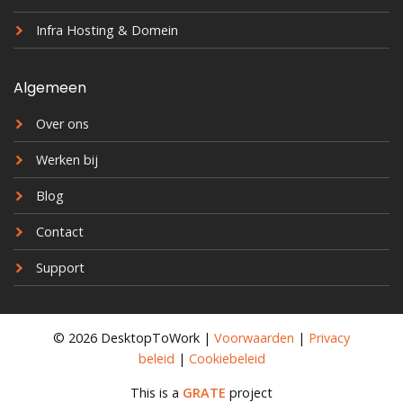
Infra Hosting & Domein
Algemeen
Over ons
Werken bij
Blog
Contact
Support
© 2026 DesktopToWork |
Voorwaarden
|
Privacy
beleid
|
Cookiebeleid
This is a
GRATE
project