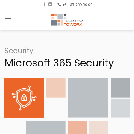
Ga
+31 85 760 50 00
naar
inhoud
Security
Microsoft 365 Security