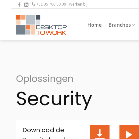
Ga
Werken bij
+31 85 760 50 00
naar
inhoud
Home
Branches
Oplossingen
Security
Download de