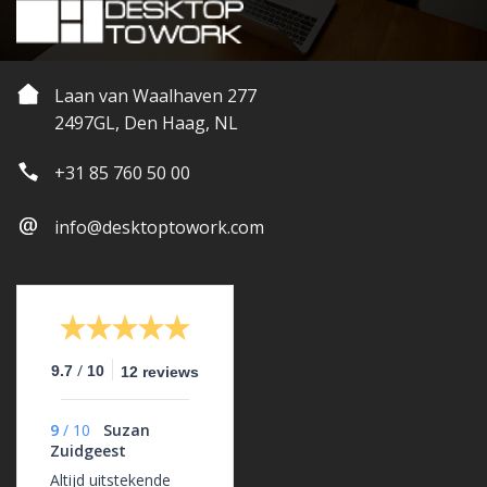
Laan van Waalhaven 277
2497GL, Den Haag, NL
+31 85 760 50 00
info@desktoptowork.com
/
9.7
10
12 reviews
9
/
10
Suzan
Zuidgeest
Altijd uitstekende