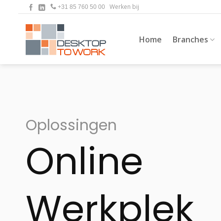
Ga
Werken bij
+31 85 760 50 00
naar
inhoud
Home
Branches
Oplossingen
Online
Werkplek