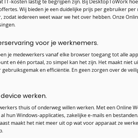
t IT-kosten lastig te begrijpen zijn. Bij DesktopToWork hoe
offertes. Wij bieden je een duidelijke prijs per gebruiker p
, zodat iedereen weet waar we het over hebben. Onze Onli
singen.
erservaring voor je werknemers.
n je medewerkers vanaf elke browser toegang tot alle appl
unt en één portaal, zo simpel kan het zijn. Het maakt niet 
or gebruiksgemak en efficiëntie. En geen zorgen over de veil
k device werken.
werkers thuis of onderweg willen werken. Met een Online Werk
ij al hun Windows-applicaties, zakelijke e-mails en bestanden
ast maakt het niet meer uit op wat voor apparaat ze werk
p.