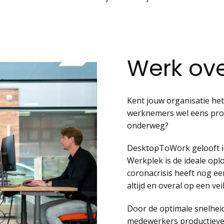
Werk over
Kent jouw organisatie het 
werknemers wel eens pro
onderweg?
DesktopToWork gelooft i
Werkplek is de ideale opl
coronacrisis heeft nog ee
altijd en overal op een ve
Door de optimale snelheid 
medewerkers productiever.