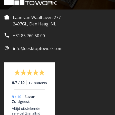
Laan van Waalhaven 277
2497GL, Den Haag, NL
+31 85 760 50 00
info@desktoptowork.com
/
9.7
10
12 reviews
9
/
10
Suzan
Zuidgeest
Altijd uitstekende
service! Zijn altijd