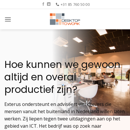
Ga
+31 85 760 50 00
naar
inhoud
Hoe kunnen we gewoon
altijd en overal
productief zijn?
Exterus ondersteunt en adviseert werkgevers die
mensen vanuit het buitenland in Nederland willen laten
werken. Zij liepen tegen twee uitdagingen aan op het
gebied van ICT. Het bedrijf was op zoek naar