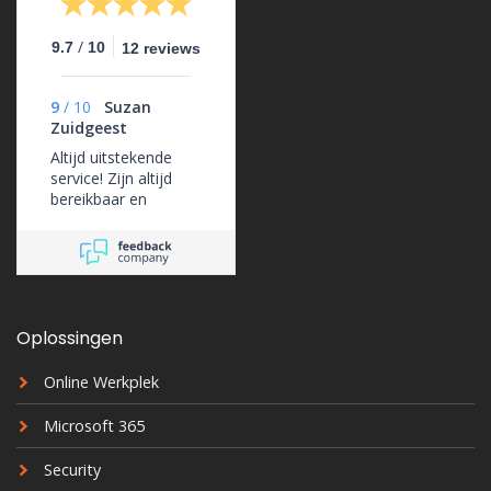
/
9.7
10
12 reviews
9
/
10
Suzan
Zuidgeest
Altijd uitstekende
service! Zijn altijd
bereikbaar en
ondersteunen ons
erg goed.
Oplossingen
Online Werkplek
Microsoft 365
Security