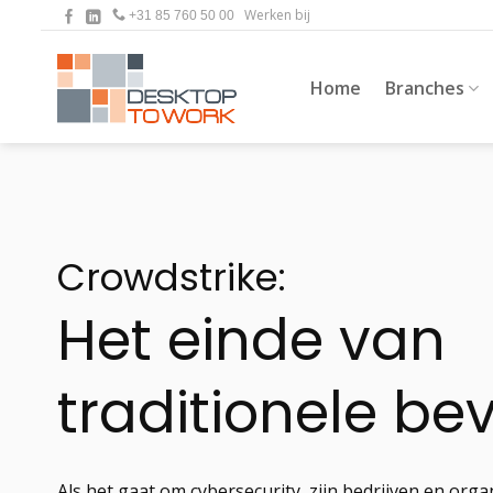
Ga
Werken bij
+31 85 760 50 00
naar
inhoud
Home
Branches
Crowdstrike:
Het einde van
traditionele bev
Als het gaat om cybersecurity, zijn bedrijven en org