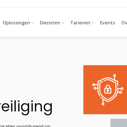
Oplossingen
Diensten
Tarieven
Events
Ov
eiliging
anisaties voortdurend op