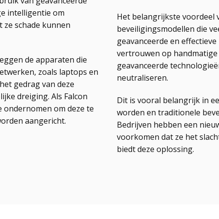
ebruik van geavanceerde
 intelligentie om
Het belangrijkste voordeel v
t ze schade kunnen
beveiligingsmodellen die ve
geavanceerde en effectieve 
vertrouwen op handmatige d
zeggen de apparaten die
geavanceerde technologieën
etwerken, zoals laptops en
neutraliseren.
 het gedrag van deze
jke dreiging. Als Falcon
Dit is vooral belangrijk in 
tie ondernomen om deze te
worden en traditionele beve
worden aangericht.
Bedrijven hebben een nieuw
voorkomen dat ze het slach
biedt deze oplossing.