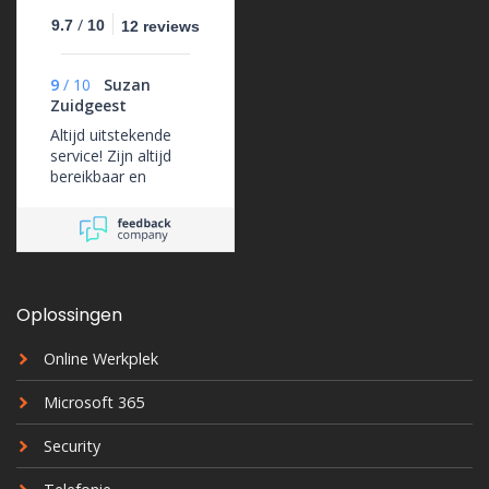
/
9.7
10
12 reviews
9
/
10
Suzan
Zuidgeest
Altijd uitstekende
service! Zijn altijd
bereikbaar en
ondersteunen ons
erg goed.
Oplossingen
Online Werkplek
Microsoft 365
Security