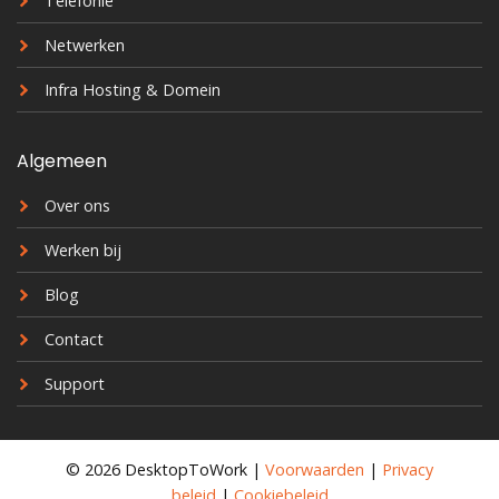
Telefonie
Netwerken
Infra Hosting & Domein
Algemeen
Over ons
Werken bij
Blog
Contact
Support
© 2026 DesktopToWork |
Voorwaarden
|
Privacy
beleid
|
Cookiebeleid