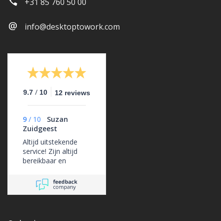
+31 85 760 50 00
info@desktoptowork.com
/
9.7
10
12 reviews
9
/
10
Suzan
Zuidgeest
Altijd uitstekende
service! Zijn altijd
bereikbaar en
ondersteunen ons
erg goed.