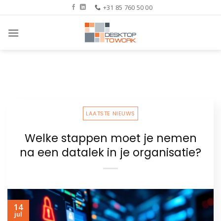
Ga
+31 85 760 50 00
naar
inhoud
LAATSTE NIEUWS
Welke stappen moet je nemen
na een datalek in je organisatie?
14
jul