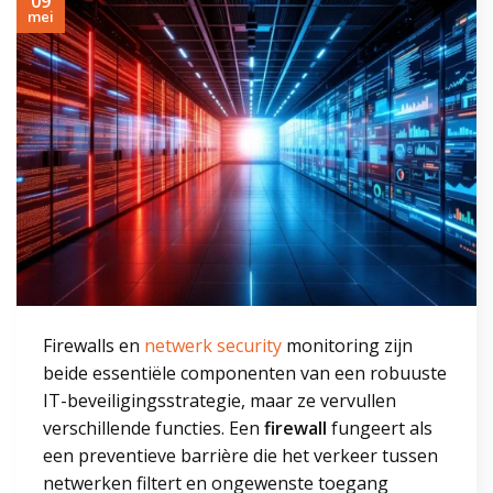
09
mei
Firewalls en
netwerk security
monitoring zijn
beide essentiële componenten van een robuuste
IT-beveiligingsstrategie, maar ze vervullen
verschillende functies. Een
firewall
fungeert als
een preventieve barrière die het verkeer tussen
netwerken filtert en ongewenste toegang