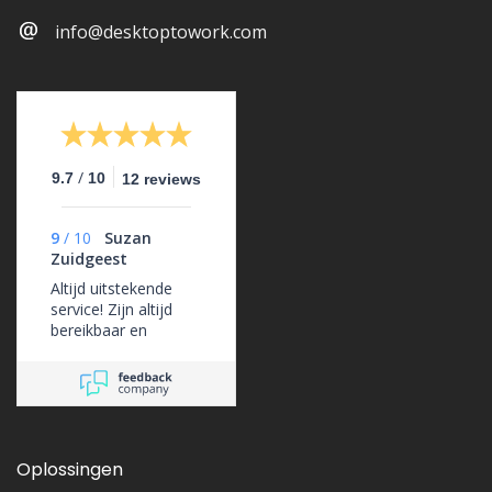
info@desktoptowork.com
/
9.7
10
12 reviews
9
/
10
Suzan
Zuidgeest
Altijd uitstekende
service! Zijn altijd
bereikbaar en
ondersteunen ons
erg goed.
Oplossingen