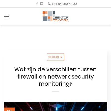
Ga
+31 85 760 50 00
naar
inhoud
SECURITY
Wat zijn de verschillen tussen
firewall en netwerk security
monitoring?