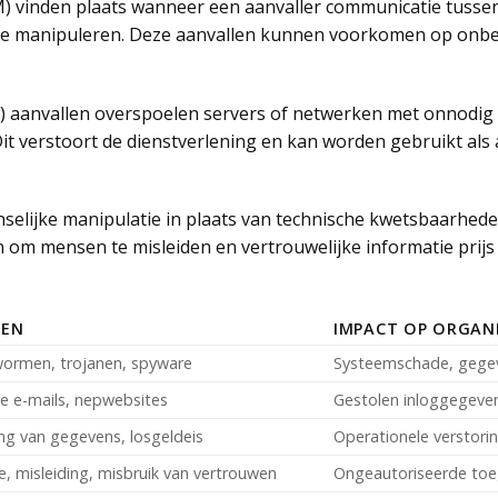
) vinden plaats wanneer een aanvaller communicatie tussen
 te manipuleren. Deze aanvallen kunnen voorkomen op onbev
S) aanvallen overspoelen servers of netwerken met onnodig
it verstoort de dienstverlening en kan worden gebruikt al
nselijke manipulatie in plaats van technische kwetsbaarhede
 om mensen te misleiden en vertrouwelijke informatie prijs
KEN
IMPACT OP ORGANI
wormen, trojanen, spyware
Systeemschade, gegeve
e e-mails, nepwebsites
Gestolen inloggegevens
ing van gegevens, losgeldeis
Operationele verstori
e, misleiding, misbruik van vertrouwen
Ongeautoriseerde toe