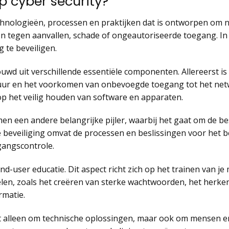
 cyber security?
echnologieën, processen en praktijken dat is ontworpen om
 tegen aanvallen, schade of ongeautoriseerde toegang. In
 te beveiligen.
uwd uit verschillende essentiële componenten. Allereerst is
uur en het voorkomen van onbevoegde toegang tot het net
t op het veilig houden van software en apparaten.
men een andere belangrijke pijler, waarbij het gaat om de 
e beveiliging omvat de processen en beslissingen voor het
gangscontrole.
: end-user educatie. Dit aspect richt zich op het trainen van
len, zoals het creëren van sterke wachtwoorden, het herk
rmatie.
niet alleen om technische oplossingen, maar ook om mensen e