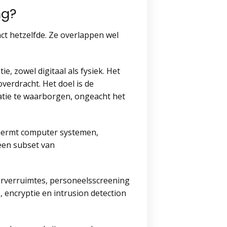
ng?
act hetzelfde. Ze overlappen wel
e, zowel digitaal als fysiek. Het
verdracht. Het doel is de
matie te waarborgen, ongeacht het
schermt computer systemen,
 een subset van
erverruimtes, personeelsscreening
, encryptie en intrusion detection