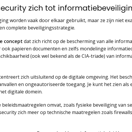
curity zich tot informatiebeveiligi
ging worden vaak door elkaar gebruikt, maar ze zijn niet ex
en complete beveiligingsstrategie.
e concept
dat zich richt op de bescherming van alle informati
ar ook papieren documenten en zelfs mondelinge informatieo
eschikbaarheid (ook wel bekend als de CIA-triade) van infor
ncentreert zich uitsluitend op de digitale omgeving. Het be
anvallen en ongeautoriseerde toegang. Je kunt het zien als
het digitale domein.
 beleidsmaatregelen omvat, zoals fysieke beveiliging van s
 security zich meer op technische maatregelen zoals firewalls