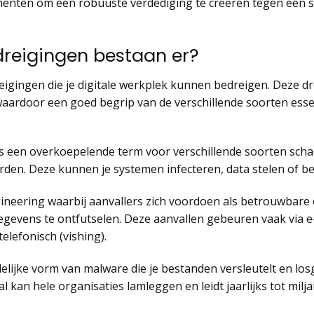
ementen om een robuuste verdediging te creëren tegen een 
dreigingen bestaan er?
eigingen die je digitale werkplek kunnen bedreigen. Deze 
ardoor een goed begrip van de verschillende soorten essent
s een overkoepelende term voor verschillende soorten sch
rden. Deze kunnen je systemen infecteren, data stelen of b
gineering waarbij aanvallers zich voordoen als betrouwbare 
egevens te ontfutselen. Deze aanvallen gebeuren vaak via 
elefonisch (vishing).
lijke vorm van malware die je bestanden versleutelt en losg
al kan hele organisaties lamleggen en leidt jaarlijks tot milj