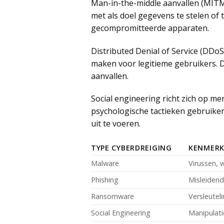
Man-in-the-middle aanvallen (MITM
met als doel gegevens te stelen of
gecompromitteerde apparaten.
Distributed Denial of Service (DDo
maken voor legitieme gebruikers. D
aanvallen.
Social engineering richt zich op me
psychologische tactieken gebruiken
uit te voeren.
TYPE CYBERDREIGING
KENMER
Malware
Virussen, 
Phishing
Misleidend
Ransomware
Versleutel
Social Engineering
Manipulati