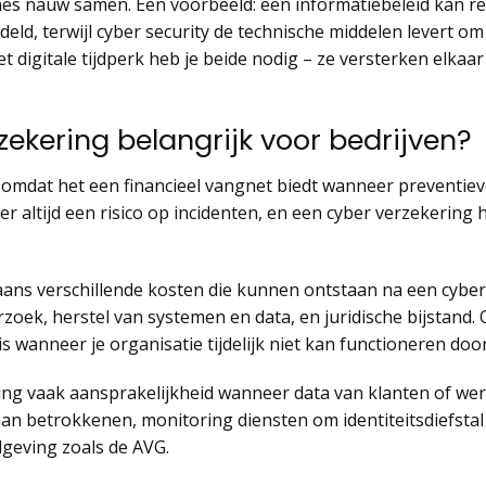
lines nauw samen. Een voorbeeld: een informatiebeleid kan r
d, terwijl cyber security de technische middelen levert om 
et digitale tijdperk heb je beide nodig – ze versterken elkaa
ekering belangrijk voor bedrijven?
k omdat het een financieel vangnet biedt wanneer preventiev
 er altijd een risico op incidenten, en een cyber verzekering 
ns verschillende kosten die kunnen ontstaan na een cyber
zoek, herstel van systemen en data, en juridische bijstand.
s wanneer je organisatie tijdelijk niet kan functioneren doo
ing vaak aansprakelijkheid wanneer data van klanten of wer
 aan betrokkenen, monitoring diensten om identiteitsdiefsta
lgeving zoals de AVG.