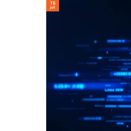
16
jul