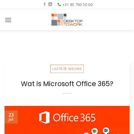
Ga
+31 85 760 50 00
naar
inhoud
LAATSTE NIEUWS
Wat is Microsoft Office 365?
23
jul