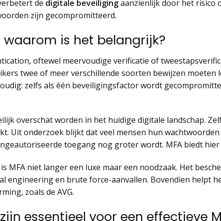
 verbetert de
digitale beveiliging
aanzienlijk door het risic
woorden zijn gecompromitteerd.
 waarom is het belangrijk?
ication, oftewel meervoudige verificatie of tweestapsverifica
kers twee of meer verschillende soorten bewijzen moeten le
nvoudig: zelfs als één beveiligingsfactor wordt gecompromitt
lijk overschat worden in het huidige digitale landschap. Ze
t. Uit onderzoek blijkt dat veel mensen hun wachtwoorden
 ongeautoriseerde toegang nog groter wordt. MFA biedt hie
 is MFA niet langer een luxe maar een noodzaak. Het besc
l engineering en brute force-aanvallen. Bovendien helpt het
ming, zoals de AVG.
ijn essentieel voor een effectieve