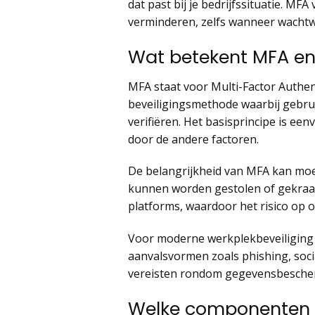
dat past bij je bedrijfssituatie. MFA
verminderen, zelfs wanneer wacht
Wat betekent MFA en
MFA staat voor Multi-Factor Authent
beveiligingsmethode waarbij gebrui
verifiëren. Het basisprincipe is ee
door de andere factoren.
De belangrijkheid van MFA kan moei
kunnen worden gestolen of gekraak
platforms, waardoor het risico op
Voor moderne werkplekbeveiliging
aanvalsvormen zoals phishing, socia
vereisten rondom gegevensbescher
Welke componenten z