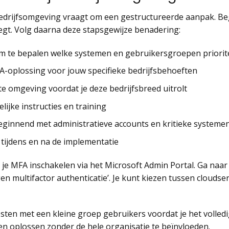
edrijfsomgeving vraagt om een gestructureerde aanpak. B
tlegt. Volg daarna deze stapsgewijze benadering:
om te bepalen welke systemen en gebruikersgroepen priorit
A-oplossing voor jouw specifieke bedrijfsbehoeften
e omgeving voordat je deze bedrijfsbreed uitrolt
ijke instructies en training
ginnend met administratieve accounts en kritieke systeme
tijdens en na de implementatie
e MFA inschakelen via het Microsoft Admin Portal. Ga naar ‘
gen multifactor authenticatie’. Je kunt kiezen tussen cloudser
sten met een kleine groep gebruikers voordat je het volled
en oplossen zonder de hele organisatie te beïnvloeden.