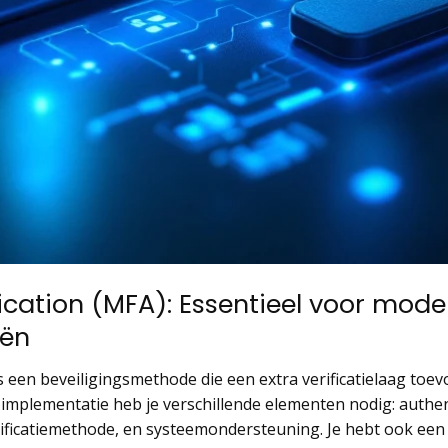
ication (MFA): Essentieel voor mode
eën
s een beveiligingsmethode die een extra verificatielaag toevo
mplementatie heb je verschillende elementen nodig: authenti
ificatiemethode, en systeemondersteuning. Je hebt ook een 