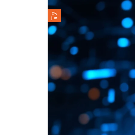
05
jun