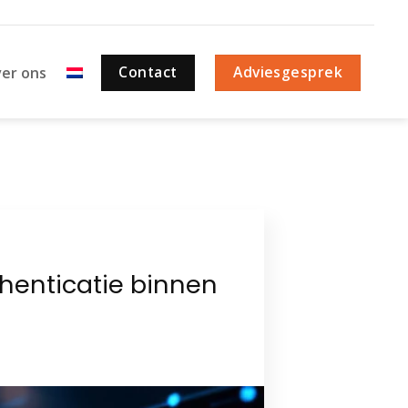
Contact
Adviesgesprek
er ons
henticatie binnen