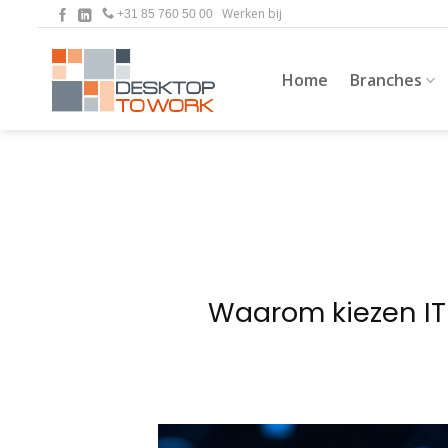
Ga
Werken bij
+31 85 760 50 00
naar
inhoud
Home
Branches
Waarom kiezen IT