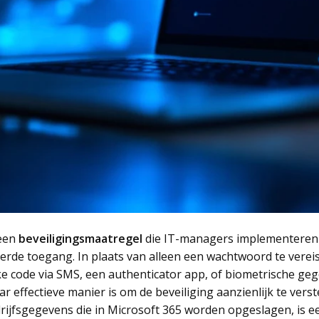
 een
beveiligingsmaatregel
die IT-managers implementeren
rde toegang. In plaats van alleen een wachtwoord te vere
lijke code via SMS, een authenticator app, of biometrische g
effectieve manier is om de beveiliging aanzienlijk te ver
rijfsgegevens die in Microsoft 365 worden opgeslagen, is ee