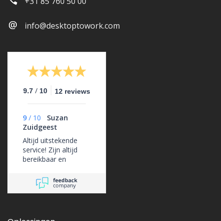
+31 85 760 50 00
info@desktoptowork.com
/
9.7
10
12 reviews
9
/
10
Suzan
Zuidgeest
Altijd uitstekende
service! Zijn altijd
bereikbaar en
ondersteunen ons
erg goed.