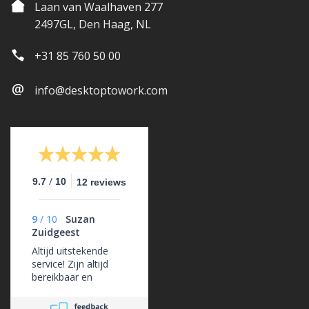
Laan van Waalhaven 277
2497GL, Den Haag, NL
+31 85 760 50 00
info@desktoptowork.com
/
9.7
10
12 reviews
9
/
10
Suzan
Zuidgeest
Altijd uitstekende
service! Zijn altijd
bereikbaar en
ondersteunen ons
erg goed.