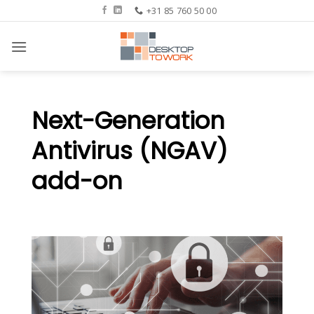
Ga
+31 85 760 50 00
naar
inhoud
Next-Generation
Antivirus (NGAV)
a
dd-on