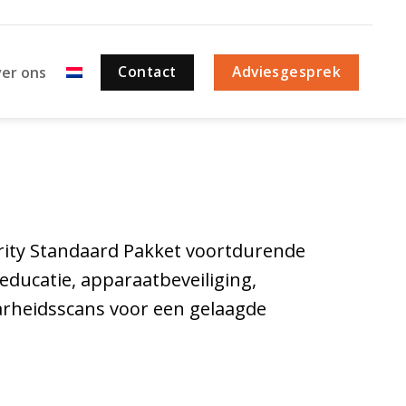
Contact
Adviesgesprek
er ons
rity Standaard Pakket voortdurende
educatie, apparaatbeveiliging,
aarheidsscans voor een gelaagde