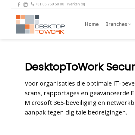
Ga
Werken bij
+31 85 760 50 00
naar
inhoud
Home
Branches
DesktopToWork Secur
Voor organisaties die optimale IT-be
scans, rapportages en geavanceerde EDR
Microsoft 365-beveiliging en netwerkb
aanpak tegen digitale bedreigingen.