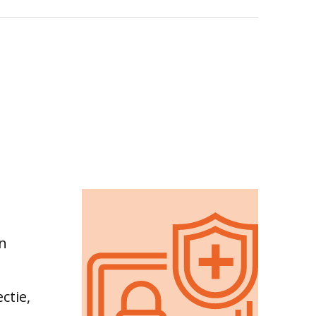
en
ctie,