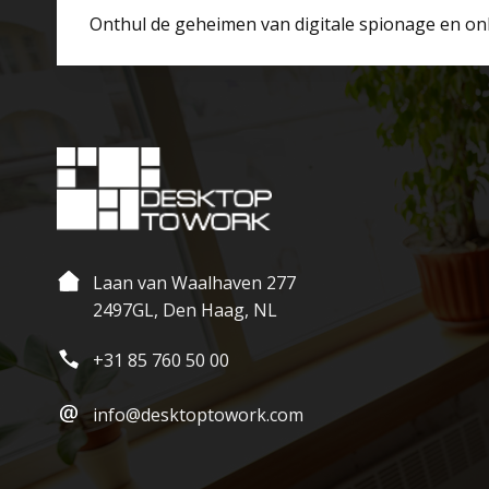
Onthul de geheimen van digitale spionage en on
Laan van Waalhaven 277
2497GL, Den Haag, NL
+31 85 760 50 00
info@desktoptowork.com