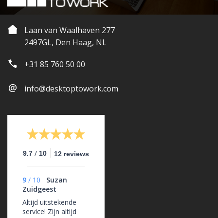
Laan van Waalhaven 277
2497GL, Den Haag, NL
+31 85 760 50 00
info@desktoptowork.com
/
9.7
10
12 reviews
9
/
10
Suzan
Zuidgeest
Altijd uitstekende
service! Zijn altijd