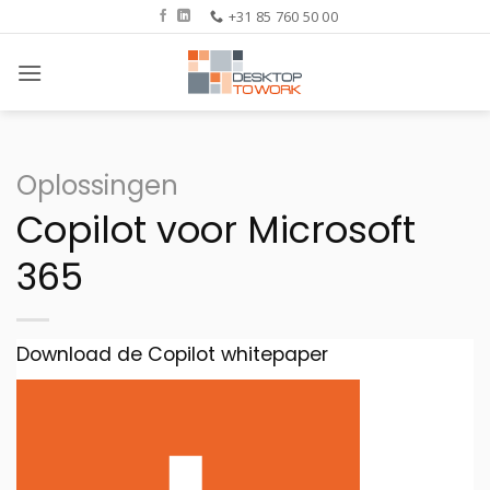
Ga
+31 85 760 50 00
naar
inhoud
Oplossingen
Copilot voor Microsoft
365
Download de Copilot whitepaper