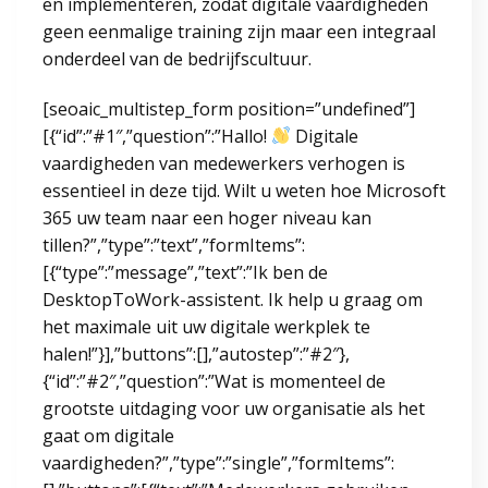
en implementeren, zodat digitale vaardigheden
geen eenmalige training zijn maar een integraal
onderdeel van de bedrijfscultuur.
[seoaic_multistep_form position=”undefined”]
[{“id”:”#1″,”question”:”Hallo!
Digitale
vaardigheden van medewerkers verhogen is
essentieel in deze tijd. Wilt u weten hoe Microsoft
365 uw team naar een hoger niveau kan
tillen?”,”type”:”text”,”formItems”:
[{“type”:”message”,”text”:”Ik ben de
DesktopToWork-assistent. Ik help u graag om
het maximale uit uw digitale werkplek te
halen!”}],”buttons”:[],”autostep”:”#2″},
{“id”:”#2″,”question”:”Wat is momenteel de
grootste uitdaging voor uw organisatie als het
gaat om digitale
vaardigheden?”,”type”:”single”,”formItems”: