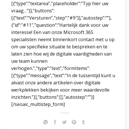
[{“type”:”textarea”,”placeholder”:”Typ hier uw
vraag…”}],”buttons”:
[{“text”:”Versturen”,”step”:”#9″}],”autostep”:””},
{“id”:”#11″,”question”:”Hartelijk dank voor uw
interesse! Een van onze Microsoft 365
specialisten neemt binnenkort contact met u op
om uw specifieke situatie te bespreken en te
laten zien hoe wij de digitale vaardigheden van
uw team kunnen
verhogen.”,”type”:”text”,”formItems”:
[{“type”:”message”,”text”:”In de tussentijd kunt u
alvast onze andere artikelen over digitale
werkplekken bekijken voor meer waardevolle
inzichten.”}],”buttons”:[],”autostep”:””}]
[/seoaic_multistep_form]