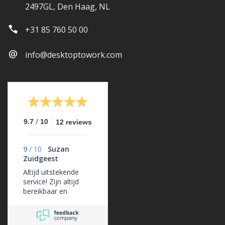
2497GL, Den Haag, NL
+31 85 760 50 00
info@desktoptowork.com
/
9.7
10
12 reviews
9
/
10
Suzan
Zuidgeest
Altijd uitstekende
service! Zijn altijd
bereikbaar en
ondersteunen ons
erg goed.