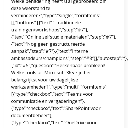
Welke benadering heeft u al geprobeerd om
deze weerstand te
verminderen?”,”type”:”single”,”formItems”:
[],”buttons”:[{“text”:”Traditionele
trainingen/workshops”,”step”:”#7″},
{“text”:”Online zelfstudie materialen”,”step”:”#7″},
{“text”:”Nog geen gestructureerde
aanpak”,”step”:”#7″},{“text”:”Interne
ambassadeurs/champions”,”step”:”#8″}],”autostep”:””},
{“id”:”#5″,”question”:”Herkenbaar probleem!
Welke tools uit Microsoft 365 zijn het
belangrijkst voor uw dagelijkse
werkzaamheden?”,”type”:”multi”,”formItems”:
[{“type”:”checkbox”,”text”:”Teams voor
communicatie en vergaderingen”},
{“type”:”checkbox”,”text”:”SharePoint voor
documentbeheer”},
{“type”:”checkbox”,”text”:”OneDrive voor