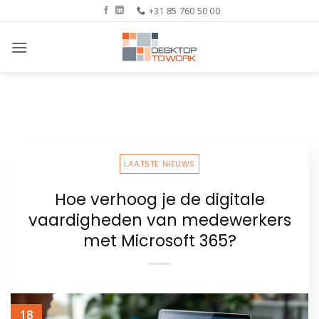
Ga
+31 85 760 50 00
naar
inhoud
LAATSTE NIEUWS
Hoe verhoog je de digitale
vaardigheden van medewerkers
met Microsoft 365?
18