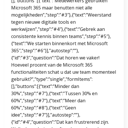
[],”buttons”:[{“text”:”Medewerkers gebruiken
Microsoft 365 maar benutten niet alle
mogelijkheden”,”step”:”#3″},{“text”:”Weerstand
tegen nieuwe digitale tools en
werkwijzen”,”step”:”#4″},{“text”:”Gebrek aan
consistente kennis binnen teams”,”step”:”#5″},
{“text”:”We starten binnenkort met Microsoft
365″,”step”:”#6″}],”autostep”:””},
{“id”:”#3″,”question”:”Dat horen we vaker!
Hoeveel procent van de Microsoft 365
functionaliteiten schat u dat uw team momenteel
gebruikt?”,”type”:”single”,”formItems”:
[],”buttons”:[{“text”:”Minder dan
30%”,”step”:”#7″},{“text”:”Tussen 30% en
60%”,”step”:”#7″},{“text”:”Meer dan
60%”,”step”:”#8″},{“text”:”Geen
idee”,”step”:”#7″}],”autostep”:””},
{“id”:”#4″,”question”:”Dat kan frustrerend zijn.