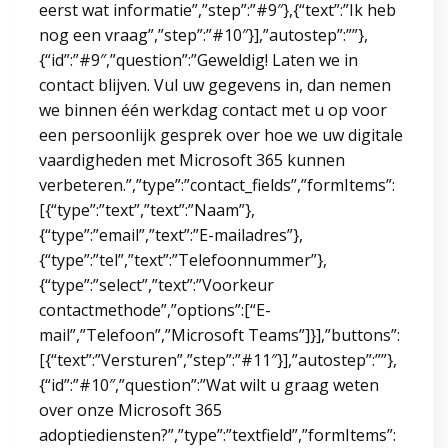
eerst wat informatie”,”step”:”#9″},{“text”:”Ik heb
nog een vraag”,”step”:”#10″}],”autostep”:””},
{“id”:”#9″,”question”:”Geweldig! Laten we in
contact blijven. Vul uw gegevens in, dan nemen
we binnen één werkdag contact met u op voor
een persoonlijk gesprek over hoe we uw digitale
vaardigheden met Microsoft 365 kunnen
verbeteren.”,”type”:”contact_fields”,”formItems”:
[{“type”:”text”,”text”:”Naam”},
{“type”:”email”,”text”:”E-mailadres”},
{“type”:”tel”,”text”:”Telefoonnummer”},
{“type”:”select”,”text”:”Voorkeur
contactmethode”,”options”:[“E-
mail”,”Telefoon”,”Microsoft Teams”]}],”buttons”:
[{“text”:”Versturen”,”step”:”#11″}],”autostep”:””},
{“id”:”#10″,”question”:”Wat wilt u graag weten
over onze Microsoft 365
adoptiediensten?”,”type”:”textfield”,”formItems”: