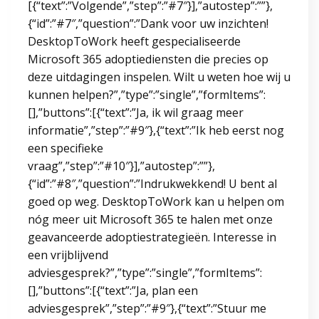
[{“text”:”Volgende”,”step”:”#7″}],”autostep”:””},
{“id”:”#7″,”question”:”Dank voor uw inzichten!
DesktopToWork heeft gespecialiseerde
Microsoft 365 adoptiediensten die precies op
deze uitdagingen inspelen. Wilt u weten hoe wij u
kunnen helpen?”,”type”:”single”,”formItems”:
[],”buttons”:[{“text”:”Ja, ik wil graag meer
informatie”,”step”:”#9″},{“text”:”Ik heb eerst nog
een specifieke
vraag”,”step”:”#10″}],”autostep”:””},
{“id”:”#8″,”question”:”Indrukwekkend! U bent al
goed op weg. DesktopToWork kan u helpen om
nóg meer uit Microsoft 365 te halen met onze
geavanceerde adoptiestrategieën. Interesse in
een vrijblijvend
adviesgesprek?”,”type”:”single”,”formItems”:
[],”buttons”:[{“text”:”Ja, plan een
adviesgesprek”,”step”:”#9″},{“text”:”Stuur me