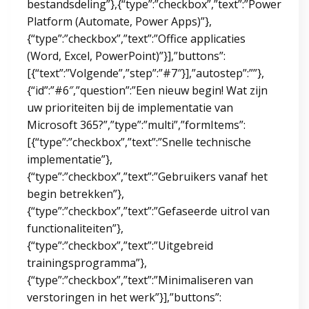
bestandsdeling”},{“type”:”checkbox”,”text”:”Power
Platform (Automate, Power Apps)”},
{“type”:”checkbox”,”text”:”Office applicaties
(Word, Excel, PowerPoint)”}],”buttons”:
[{“text”:”Volgende”,”step”:”#7″}],”autostep”:””},
{“id”:”#6″,”question”:”Een nieuw begin! Wat zijn
uw prioriteiten bij de implementatie van
Microsoft 365?”,”type”:”multi”,”formItems”:
[{“type”:”checkbox”,”text”:”Snelle technische
implementatie”},
{“type”:”checkbox”,”text”:”Gebruikers vanaf het
begin betrekken”},
{“type”:”checkbox”,”text”:”Gefaseerde uitrol van
functionaliteiten”},
{“type”:”checkbox”,”text”:”Uitgebreid
trainingsprogramma”},
{“type”:”checkbox”,”text”:”Minimaliseren van
verstoringen in het werk”}],”buttons”: