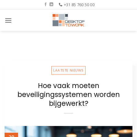
Ga
+31 85 760 50 00
naar
inhoud
LAATSTE NIEUWS
Hoe vaak moeten
beveiligingssystemen worden
bijgewerkt?