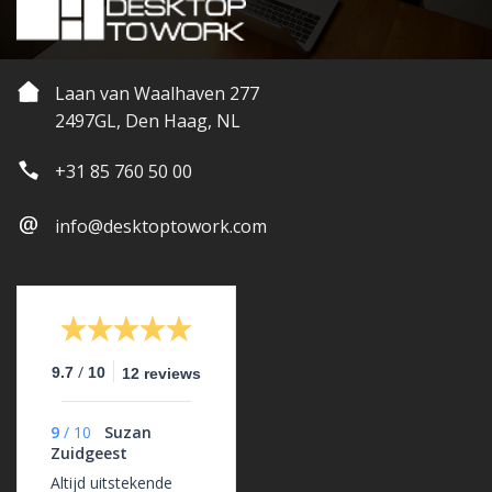
Laan van Waalhaven 277
2497GL, Den Haag, NL
+31 85 760 50 00
info@desktoptowork.com
/
9.7
10
12 reviews
9
/
10
Suzan
Zuidgeest
Altijd uitstekende