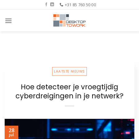
Ga
+31 85 760 50 00
naar
inhoud
LAATSTE NIEUWS
Hoe detecteer je vroegtijdig
cyberdreigingen in je netwerk?
28
jul