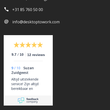
+31 85 760 50 00
info@desktoptowork.com
/
9.7
10
12 reviews
9
/
10
Suzan
Zuidgeest
Altijd uitstekende
service! Zijn altijd
bereikbaar en
ondersteunen ons
erg goed.