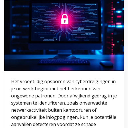
Het vroegtijdig opsporen van cyberdreigingen in
je netwerk begint met het herkennen van
ongewone patronen. Door afwijkend gedrag in je
systemen te identificeren, zoals onverwachte
netwerkactiviteit buiten kantooruren of
ongebruikelijke inlogpogingen, kun je potentiële
aanvallen detecteren voordat ze schade