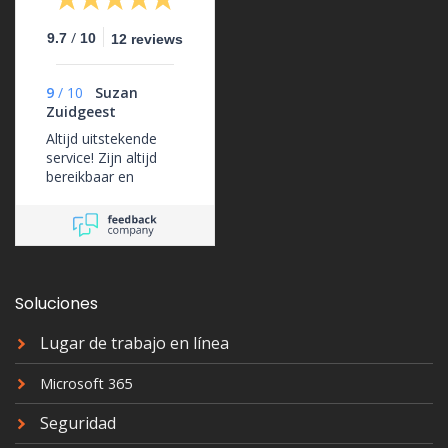
/
9.7
10
12 reviews
9
/
10
Suzan
Zuidgeest
Altijd uitstekende
service! Zijn altijd
bereikbaar en
ondersteunen ons
erg goed.
Soluciones
Lugar de trabajo en línea
Microsoft 365
Seguridad