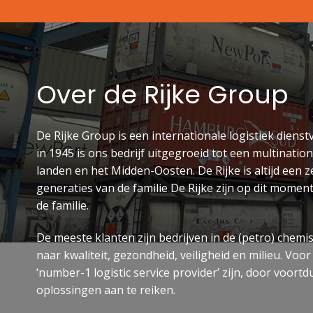
Over de Rijke Group
De Rijke Group is een internationale logistiek dienst
in 1945 is ons bedrijf uitgegroeid tot een multinat
landen en het Midden-Oosten. De Rijke is altijd een ze
generaties van de familie De Rijke zijn op dit moment
de familie.
De meeste klanten zijn bedrijven in de (petro) chemi
naar kwaliteit, gezondheid, veiligheid en milieu. Vo
‘number-1 logistic service provider’ zijn, door voor
oplossingen aan te reiken.