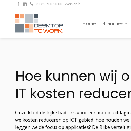
Ga
Werken bij
+31 85 760 50 00
naar
inhoud
Home
Branches
Hoe kunnen wij 
IT kosten reduce
Onze klant de Rijke had ons voor een mooie uitdagi
we kosten reduceren op ICT gebied, hoe houden we 
leggen we de focus op applicaties? De Rijke vertelt 