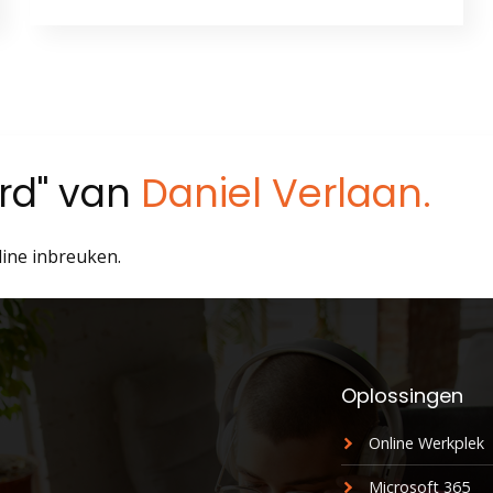
ord" van
Daniel Verlaan.
line inbreuken.
Oplossingen
Online Werkplek
Microsoft 365