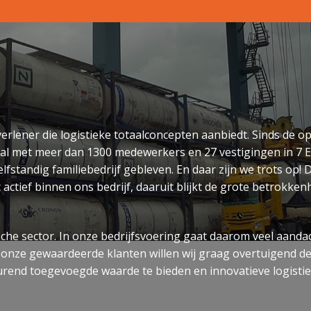
verlener die logistieke totaalconcepten aanbiedt. Sinds de op
ional met meer dan 1300 medewerkers en 27 vestigingen in 7
lfstandig familiebedrijf gebleven. En daar zijn we trots op! 
 actief binnen ons bedrijf, daaruit blijkt de grote betrokken
sche sector. In onze bedrijfsvoering gaat daarom veel aandac
or onze gewaardeerde klanten willen wij graag overtuigend d
tdurend toegevoegde waarde te bieden en innovatieve logisti