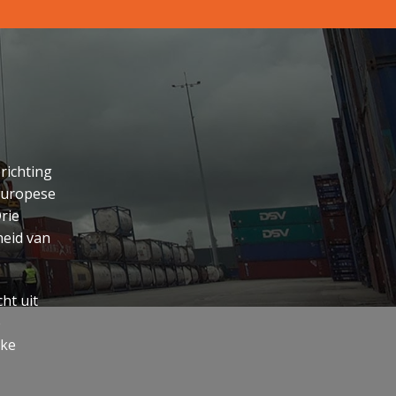
richting
 Europese
Drie
heid van
ht uit
e
eke