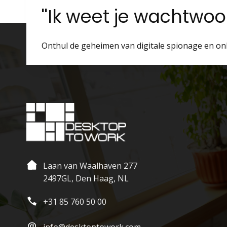
''Ik weet je wachtwo
Onthul de geheimen van digitale spionage en on
Laan van Waalhaven 277
2497GL, Den Haag, NL
+31 85 760 50 00
info@desktoptowork.com