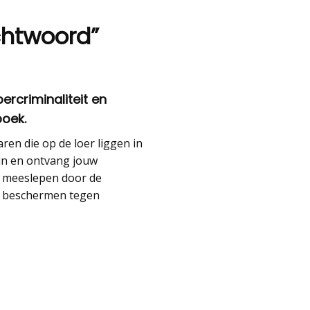
chtwoord”
ercriminaliteit en
boek.
aren die op de loer liggen in
 in en ontvang jouw
e meeslepen door de
nt beschermen tegen