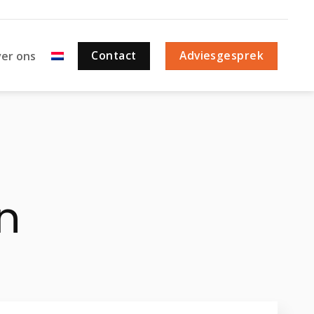
Contact
Adviesgesprek
er ons
n